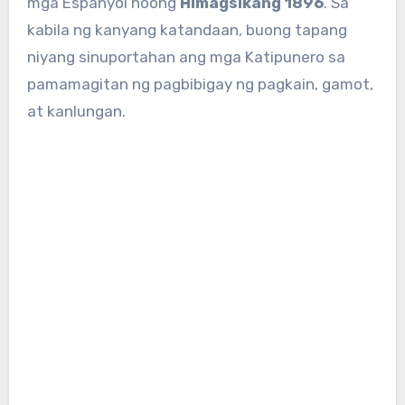
mga Espanyol noong
Himagsikang 1896
. Sa
kabila ng kanyang katandaan, buong tapang
niyang sinuportahan ang mga Katipunero sa
pamamagitan ng pagbibigay ng pagkain, gamot,
at kanlungan.