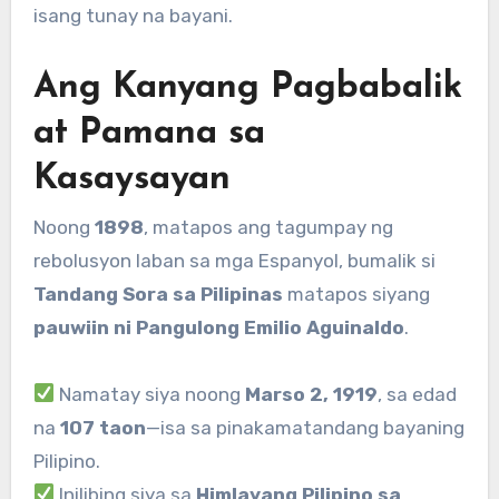
isang tunay na bayani.
Ang Kanyang Pagbabalik
at Pamana sa
Kasaysayan
Noong
1898
, matapos ang tagumpay ng
rebolusyon laban sa mga Espanyol, bumalik si
Tandang Sora sa Pilipinas
matapos siyang
pauwiin ni Pangulong Emilio Aguinaldo
.
Namatay siya noong
Marso 2, 1919
, sa edad
na
107 taon
—isa sa pinakamatandang bayaning
Pilipino.
Inilibing siya sa
Himlayang Pilipino sa