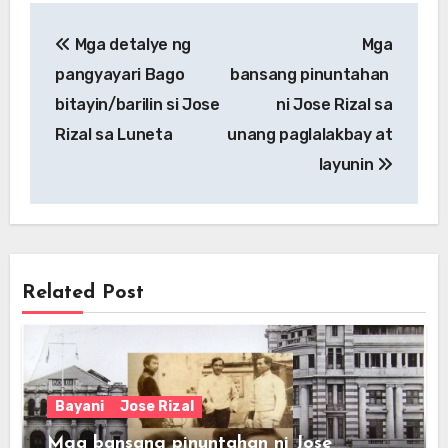
Post
Mga detalye ng
Mga
navigation
pangyayari Bago
bansang pinuntahan
bitayin/barilin si Jose
ni Jose Rizal sa
Rizal sa Luneta
unang paglalakbay at
layunin
Related Post
Bayani
Jose Rizal
Mga bansang pinuntahan ni Jose