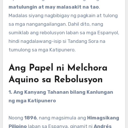
matulungin at may malasakit na tao
.
Madalas siyang nagbibigay ng pagkain at tulong
sa mga nangangailangan. Dahil dito, nang
sumiklab ang rebolusyon laban sa mga Espanyol,
hindi nagdalawang-isip si Tandang Sora na
tumulong sa mga Katipunero.
Ang Papel ni Melchora
Aquino sa Rebolusyon
1. Ang Kanyang Tahanan bilang Kanlungan
ng mga Katipunero
Noong
1896
, nang magsimula ang
Himagsikang
Pilipino
laban sa Espanya, ginamit ni
Andrés