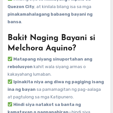
Quezon City
, at kinilala bilang isa sa mga
pinakamahalagang babaeng bayani ng
bansa
.
Bakit Naging Bayani si
Melchora Aquino?
Matapang niyang sinuportahan ang
rebolusyon
kahit wala siyang armas o
kakayahang lumaban.
Ipinakita niya ang diwa ng pagiging isang
ina ng bayan
sa pamamagitan ng pag-aalaga
at pagtulong sa mga Katipunero.
Hindi siya natakot sa banta ng
kamatayan o pagpapahirap
—hindi siya