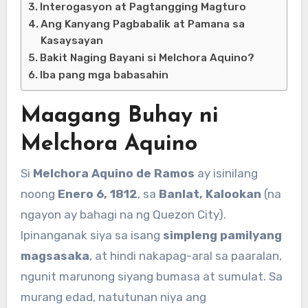
Interogasyon at Pagtangging Magturo
Ang Kanyang Pagbabalik at Pamana sa
Kasaysayan
Bakit Naging Bayani si Melchora Aquino?
Iba pang mga babasahin
Maagang Buhay ni
Melchora Aquino
Si
Melchora Aquino de Ramos
ay isinilang
noong
Enero 6, 1812
, sa
Banlat, Kalookan
(na
ngayon ay bahagi na ng Quezon City).
Ipinanganak siya sa isang
simpleng pamilyang
magsasaka
, at hindi nakapag-aral sa paaralan,
ngunit marunong siyang bumasa at sumulat. Sa
murang edad, natutunan niya ang