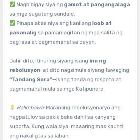
Nagbibigay siya ng
gamot at pangangalaga
sa mga sugatang sundalo.
Pinapalakas niya ang kanilang
loob at
pananalig
sa pamamagitan ng mga salita ng
pag-asa at pagmamahal sa bayan.
Dahil dito, itinuring siyang isang
ina ng
rebolusyon
, at dito nagsimula siyang tawaging
“Tandang Sora”
—isang tanda ng respeto at
pagmamahal mula sa mga Katipunero.
Halimbawa:
Maraming rebolusyonaryo ang
nagpatuloy sa pakikibaka dahil sa kanyang
suporta. Kung wala siya, maaaring mas kaunti
ang nakaligtas sa laban.