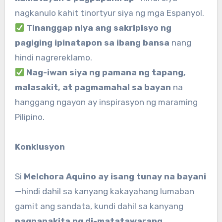
nagkanulo kahit tinortyur siya ng mga Espanyol.
Tinanggap niya ang sakripisyo ng
pagiging ipinatapon sa ibang bansa
nang
hindi nagrereklamo.
Nag-iwan siya ng pamana ng tapang,
malasakit, at pagmamahal sa bayan
na
hanggang ngayon ay inspirasyon ng maraming
Pilipino.
Konklusyon
Si
Melchora Aquino ay isang tunay na bayani
—hindi dahil sa kanyang kakayahang lumaban
gamit ang sandata, kundi dahil sa kanyang
pagpapakita ng di-matatawarang