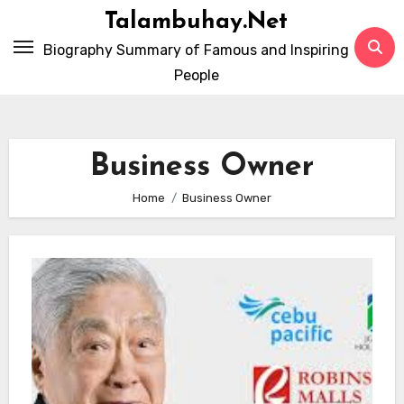
Skip
Talambuhay.Net
to
Biography Summary of Famous and Inspiring
content
People
Business Owner
Home
Business Owner