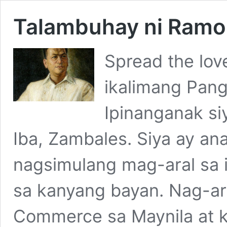
Talambuhay ni Ramo
Spread the lo
ikalimang Pang
Ipinanganak si
Iba, Zambales. Siya ay an
nagsimulang mag-aral sa 
sa kanyang bayan. Nag-aral
Commerce sa Maynila at 