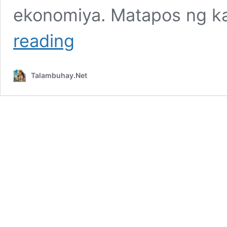
ekonomiya. Matapos ng k
Talambuhay
reading
ni
Ramon
Magsaysay
Talambuhay.Net
(Buod)