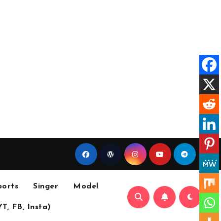
ports
Singer
Model
YT, FB, Insta)