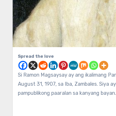
Spread the love
Si Ramon Magsaysay ay ang ikalimang Pangulo ng Republika ng Pilipinas. Ipinanganak siya noong
August 31, 1907, sa Iba, Zambales. Siya a
pampublikong paaralan sa kanyang bayan.