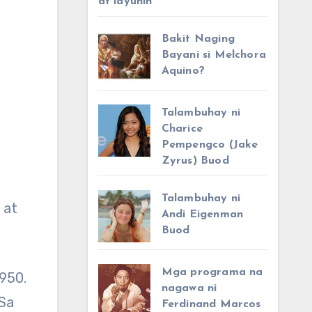
at layunin
Bakit Naging
Bayani si Melchora
Aquino?
Talambuhay ni
Charice
Pempengco (Jake
Zyrus) Buod
Talambuhay ni
 at
Andi Eigenman
Buod
Mga programa na
1950.
nagawa ni
 Sa
Ferdinand Marcos