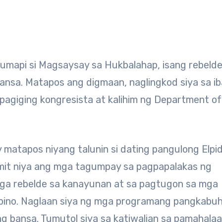
umapi si Magsaysay sa Hukbalahap, isang rebeld
nsa. Matapos ang digmaan, naglingkod siya sa ib
 pagiging kongresista at kalihim ng Department of
matapos niyang talunin si dating pangulong Elpid
kamit niya ang mga tagumpay sa pagpapalakas ng
ga rebelde sa kanayunan at sa pagtugon sa mga
ipino. Naglaan siya ng mga programang pangkabu
 bansa. Tumutol siya sa katiwalian sa pamahalaa