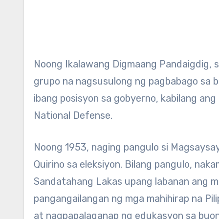
Noong Ikalawang Digmaang Pandaigdig, s
grupo na nagsusulong ng pagbabago sa ba
ibang posisyon sa gobyerno, kabilang ang
National Defense.
Noong 1953, naging pangulo si Magsaysay 
Quirino sa eleksiyon. Bilang pangulo, na
Sandatahang Lakas upang labanan ang m
pangangailangan ng mga mahihirap na Pil
at nagpapalaganap ng edukasyon sa buong