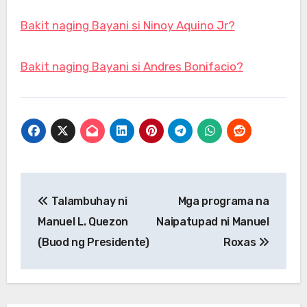
Bakit naging Bayani si Ninoy Aquino Jr?
Bakit naging Bayani si Andres Bonifacio?
Post
Talambuhay ni
Mga programa na
navigation
Manuel L. Quezon
Naipatupad ni Manuel
(Buod ng Presidente)
Roxas