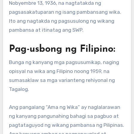
Nobyembre 13, 1936, na nagtatakda ng
pagsasakatuparan ng isang pambansang wika.
Ito ang nagtakda ng pagsusulong ng wikang
pambansa at itinatag ang SWP.
Pag-usbong ng Filipino:
Bunga ng kanyang mga pagsusumikap, naging
opisyal na wika ang Filipino noong 1959, na
sumasaklaw sa mga varianteng rehiyonal ng
Tagalog.
Ang pangalang “Ama ng Wika” ay naglalarawan
ng kanyang pangunahing bahagi sa pagbuo at
pagtataguyod ng wikang pambansa ng Pilipinas.
Ang kanyang ambag sa pagpapaunlad at