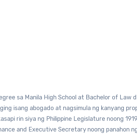
degree sa Manila High School at Bachelor of Law 
 naging isang abogado at nagsimula ng kanyang pr
sapi rin siya ng Philippine Legislature noong 191
inance and Executive Secretary noong panahon n