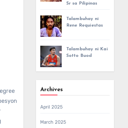
Sr sa Pilipinas
Talambuhay ni
Rene Requiestas
Talambuhay ni Kai
Sotto Buod
Archives
degree
opesyon
April 2025
9
g
March 2025