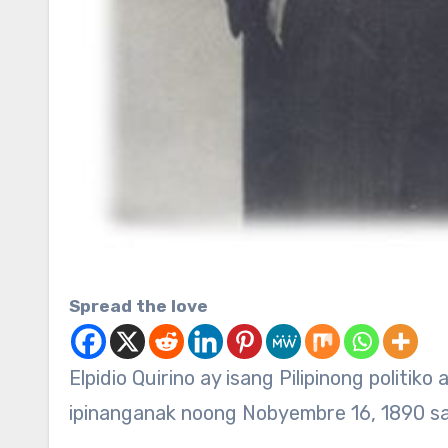
Spread the love
Elpidio Quirino ay isang Pilipinong politiko at ang ika-6 na Pangulo ng Republika ng Pilipinas. Siya ay
ipinanganak noong Nobyembre 16, 1890 sa 