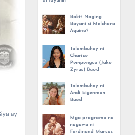
at layunin
Bakit Naging
Bayani si Melchora
Aquino?
Talambuhay ni
Charice
Pempengco (Jake
Zyrus) Buod
Talambuhay ni
Andi Eigenman
Buod
Mga programa na
nagawa ni
Ferdinand Marcos