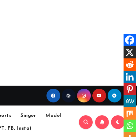
ports
Singer
Model
YT, FB, Insta)