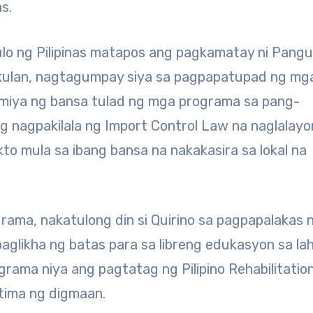
s.
gulo ng Pilipinas matapos ang pagkamatay ni Pang
ulan, nagtagumpay siya sa pagpapatupad ng mg
miya ng bansa tulad ng mga programa sa pang-
ang nagpakilala ng Import Control Law na naglalay
to mula sa ibang bansa na nakakasira sa lokal na
ma, nakatulong din si Quirino sa pagpapalakas 
glikha ng batas para sa libreng edukasyon sa la
grama niya ang pagtatag ng Pilipino Rehabilitatio
tima ng digmaan.