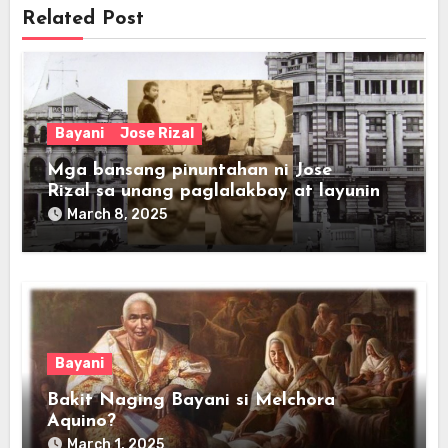
Related Post
Bayani
Jose Rizal
Mga bansang pinuntahan ni Jose
Rizal sa unang paglalakbay at layunin
March 8, 2025
Bayani
Bakit Naging Bayani si Melchora
Aquino?
March 1, 2025