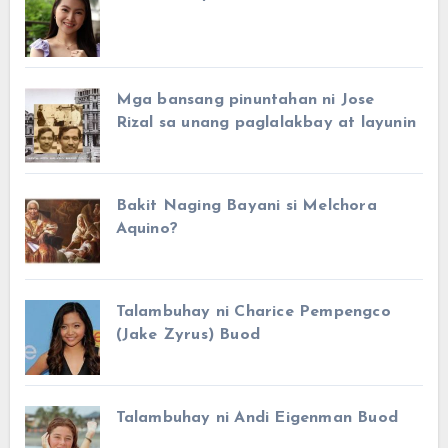
Mga bansang pinuntahan ni Jose
Rizal sa unang paglalakbay at layunin
Bakit Naging Bayani si Melchora
Aquino?
Talambuhay ni Charice Pempengco
(Jake Zyrus) Buod
Talambuhay ni Andi Eigenman Buod