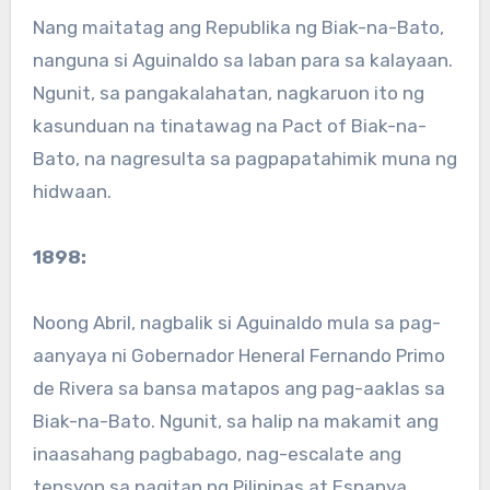
Nang maitatag ang Republika ng Biak-na-Bato,
nanguna si Aguinaldo sa laban para sa kalayaan.
Ngunit, sa pangakalahatan, nagkaruon ito ng
kasunduan na tinatawag na Pact of Biak-na-
Bato, na nagresulta sa pagpapatahimik muna ng
hidwaan.
1898:
Noong Abril, nagbalik si Aguinaldo mula sa pag-
aanyaya ni Gobernador Heneral Fernando Primo
de Rivera sa bansa matapos ang pag-aaklas sa
Biak-na-Bato. Ngunit, sa halip na makamit ang
inaasahang pagbabago, nag-escalate ang
tensyon sa pagitan ng Pilipinas at Espanya.