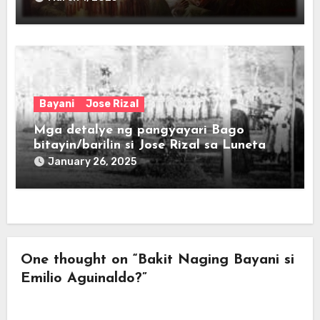
Bayani
Jose Rizal
Mga detalye ng pangyayari Bago
bitayin/barilin si Jose Rizal sa Luneta
January 26, 2025
One thought on “Bakit Naging Bayani si
Emilio Aguinaldo?”