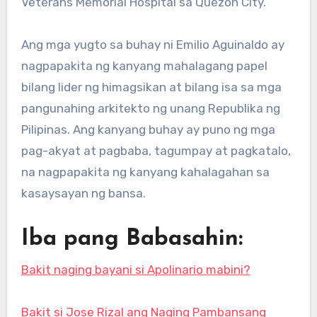
Veterans Memorial Hospital sa Quezon City.
Ang mga yugto sa buhay ni Emilio Aguinaldo ay
nagpapakita ng kanyang mahalagang papel
bilang lider ng himagsikan at bilang isa sa mga
pangunahing arkitekto ng unang Republika ng
Pilipinas. Ang kanyang buhay ay puno ng mga
pag-akyat at pagbaba, tagumpay at pagkatalo,
na nagpapakita ng kanyang kahalagahan sa
kasaysayan ng bansa.
Iba pang Babasahin:
Bakit naging bayani si Apolinario mabini?
Bakit si Jose Rizal ang Naging Pambansang