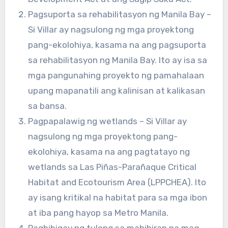
Pagsuporta sa rehabilitasyon ng Manila Bay –
Si Villar ay nagsulong ng mga proyektong
pang-ekolohiya, kasama na ang pagsuporta
sa rehabilitasyon ng Manila Bay. Ito ay isa sa
mga pangunahing proyekto ng pamahalaan
upang mapanatili ang kalinisan at kalikasan
sa bansa.
Pagpapalawig ng wetlands – Si Villar ay
nagsulong ng mga proyektong pang-
ekolohiya, kasama na ang pagtatayo ng
wetlands sa Las Piñas-Parañaque Critical
Habitat and Ecotourism Area (LPPCHEA). Ito
ay isang kritikal na habitat para sa mga ibon
at iba pang hayop sa Metro Manila.
Pagbibigay ng tulong sa mahihirap na mag-