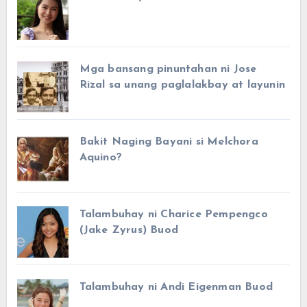
Mga bansang pinuntahan ni Jose
Rizal sa unang paglalakbay at layunin
Bakit Naging Bayani si Melchora
Aquino?
Talambuhay ni Charice Pempengco
(Jake Zyrus) Buod
Talambuhay ni Andi Eigenman Buod