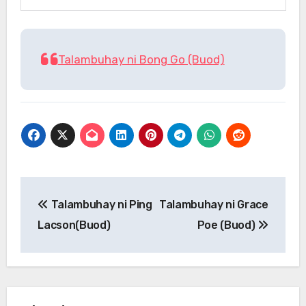
Talambuhay ni Bong Go (Buod)
Post
Talambuhay ni Ping
Talambuhay ni Grace
navigation
Lacson(Buod)
Poe (Buod)