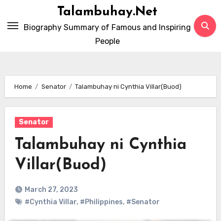
Skip
Talambuhay.Net
to
Biography Summary of Famous and Inspiring
content
People
Home
Senator
Talambuhay ni Cynthia Villar(Buod)
Senator
Talambuhay ni Cynthia
Villar(Buod)
March 27, 2023
#Cynthia Villar
,
#Philippines
,
#Senator