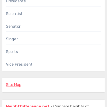
Presidente
Scientist
Senator
Singer
Sports
Vice President
Site Map
HeightDifference.net
- Compare heights of