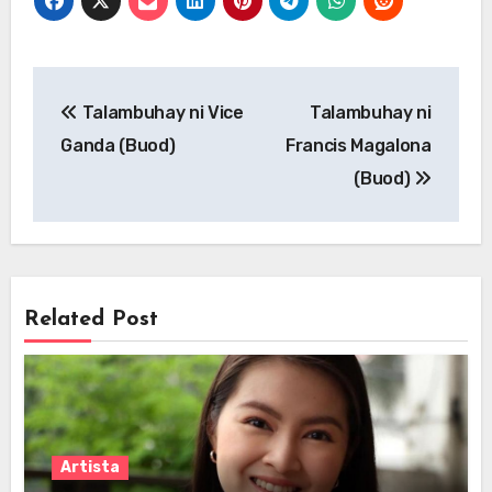
Post
Talambuhay ni Vice
Talambuhay ni
navigation
Ganda (Buod)
Francis Magalona
(Buod)
Related Post
Artista