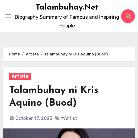
Skip
Talambuhay.Net
to
Biography Summary of Famous and Inspiring
content
People
Home
Artista
Talambuhay ni Kris Aquino (Buod)
Artista
Talambuhay ni Kris
Aquino (Buod)
October 17, 2023
#Artist