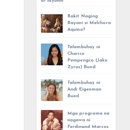
at layunin
Bakit Naging
Bayani si Melchora
Aquino?
Talambuhay ni
Charice
Pempengco (Jake
Zyrus) Buod
Talambuhay ni
Andi Eigenman
Buod
Mga programa na
nagawa ni
Ferdinand Marcos