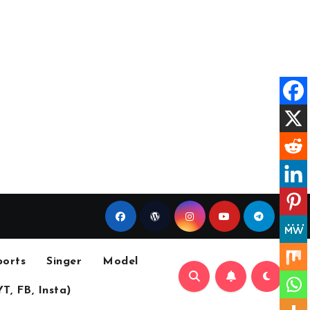
ports
Singer
Model
YT, FB, Insta)