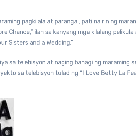
raming pagkilala at parangal, pati na rin ng mara
e Chance,” ilan sa kanyang mga kilalang pelikula 
our Sisters and a Wedding.”
 siya sa telebisyon at naging bahagi ng maraming s
oyekto sa telebisyon tulad ng “I Love Betty La Fea