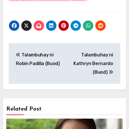
Post
Talambuhay ni
Talambuhay ni
navigation
Robin Padilla (Buod)
Kathryn Bernardo
(Buod)
Related Post