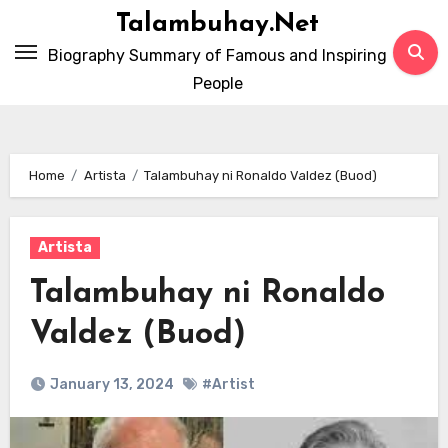
Skip
Talambuhay.Net
to
Biography Summary of Famous and Inspiring
content
People
Home
Artista
Talambuhay ni Ronaldo Valdez (Buod)
Artista
Talambuhay ni Ronaldo
Valdez (Buod)
January 13, 2024
#Artist