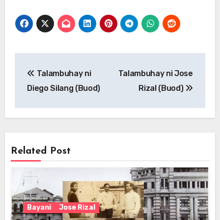
Post
Talambuhay ni
Talambuhay ni Jose
navigation
Diego Silang (Buod)
Rizal (Buod)
Related Post
Bayani
Jose Rizal