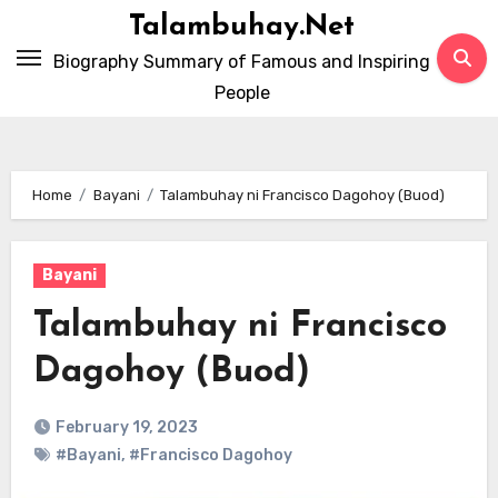
Skip
Talambuhay.Net
to
Biography Summary of Famous and Inspiring
content
People
Home
Bayani
Talambuhay ni Francisco Dagohoy (Buod)
Bayani
Talambuhay ni Francisco
Dagohoy (Buod)
February 19, 2023
#Bayani
,
#Francisco Dagohoy